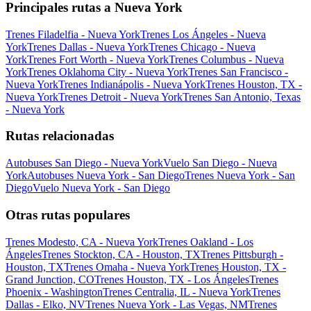
Principales rutas a Nueva York
Trenes Filadelfia - Nueva York
Trenes Los Ángeles - Nueva
York
Trenes Dallas - Nueva York
Trenes Chicago - Nueva
York
Trenes Fort Worth - Nueva York
Trenes Columbus - Nueva
York
Trenes Oklahoma City - Nueva York
Trenes San Francisco -
Nueva York
Trenes Indianápolis - Nueva York
Trenes Houston, TX -
Nueva York
Trenes Detroit - Nueva York
Trenes San Antonio, Texas
- Nueva York
Rutas relacionadas
Autobuses San Diego - Nueva York
Vuelo San Diego - Nueva
York
Autobuses Nueva York - San Diego
Trenes Nueva York - San
Diego
Vuelo Nueva York - San Diego
Otras rutas populares
Trenes Modesto, CA - Nueva York
Trenes Oakland - Los
Ángeles
Trenes Stockton, CA - Houston, TX
Trenes Pittsburgh -
Houston, TX
Trenes Omaha - Nueva York
Trenes Houston, TX -
Grand Junction, CO
Trenes Houston, TX - Los Ángeles
Trenes
Phoenix - Washington
Trenes Centralia, IL - Nueva York
Trenes
Dallas - Elko, NV
Trenes Nueva York - Las Vegas, NM
Trenes