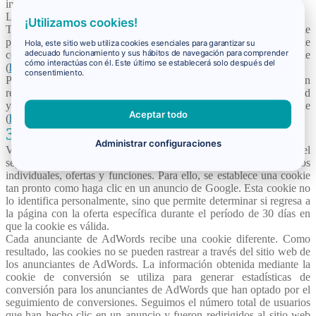
información personal identificable sobre usted.
La cookie se elimina automáticamente después de 30 días.
¡Utilizamos cookies!
También puede configurar las preferencias para la visualización de
publicidad basada en intereses a través del Administrador de
Hola, este sitio web utiliza cookies esenciales para garantizar su
adecuado funcionamiento y sus hábitos de navegación para comprender
configuración de anuncios de Google
cómo interactúas con él. Este último se establecerá solo después del
(
https://adssettings.google.com/authenticated?hl
).
consentimiento.
Para obtener más información y la política de privacidad con
respecto a la publicidad y Google, consulte la Política de privacidad
y Términos de servicio de Google
Aceptar todo
(
https://policies.google.com/technologies/ads?hl
).
3.5.2. Google AdWords
Administrar configuraciones
Virail utiliza el servicio de Google AdWords, que utiliza el
seguimiento de conversiones para medir la efectividad de anuncios
individuales, ofertas y funciones. Para ello, se establece una cookie
tan pronto como haga clic en un anuncio de Google. Esta cookie no
lo identifica personalmente, sino que permite determinar si regresa a
la página con la oferta específica durante el período de 30 días en
que la cookie es válida.
Cada anunciante de AdWords recibe una cookie diferente. Como
resultado, las cookies no se pueden rastrear a través del sitio web de
los anunciantes de AdWords. La información obtenida mediante la
cookie de conversión se utiliza para generar estadísticas de
conversión para los anunciantes de AdWords que han optado por el
seguimiento de conversiones. Seguimos el número total de usuarios
que han hecho clic en un anuncio y fueron redirigidos al sitio web