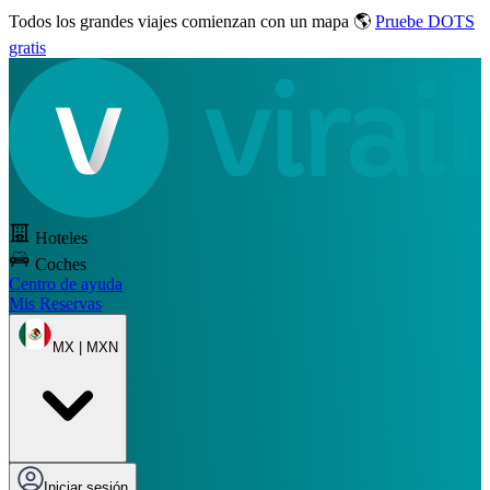
Todos los grandes viajes
comienzan con un mapa 🌎
Pruebe DOTS
gratis
Hoteles
Coches
Centro de ayuda
Mis Reservas
MX | MXN
Iniciar sesión