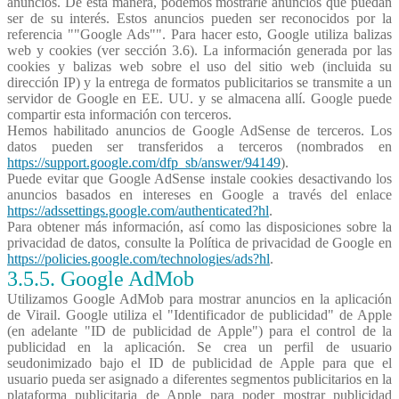
anuncios. De esta manera, podemos mostrarle anuncios que puedan
ser de su interés. Estos anuncios pueden ser reconocidos por la
referencia ""Google Ads"". Para hacer esto, Google utiliza balizas
web y cookies (ver sección 3.6). La información generada por las
cookies y balizas web sobre el uso del sitio web (incluida su
dirección IP) y la entrega de formatos publicitarios se transmite a un
servidor de Google en EE. UU. y se almacena allí. Google puede
compartir esta información con terceros.
Hemos habilitado anuncios de Google AdSense de terceros. Los
datos pueden ser transferidos a terceros (nombrados en
https://support.google.com/dfp_sb/answer/94149
).
Puede evitar que Google AdSense instale cookies desactivando los
anuncios basados en intereses en Google a través del enlace
https://adssettings.google.com/authenticated?hl
.
Para obtener más información, así como las disposiciones sobre la
privacidad de datos, consulte la Política de privacidad de Google en
https://policies.google.com/technologies/ads?hl
.
3.5.5. Google
AdMob
Utilizamos Google AdMob para mostrar anuncios en la aplicación
de Virail. Google utiliza el "Identificador de publicidad" de Apple
(en adelante "ID de publicidad de Apple") para el control de la
publicidad en la aplicación. Se crea un perfil de usuario
seudonimizado bajo el ID de publicidad de Apple para que el
usuario pueda ser asignado a diferentes segmentos publicitarios en la
plataforma publicitaria de Apple para poder mostrar publicidad