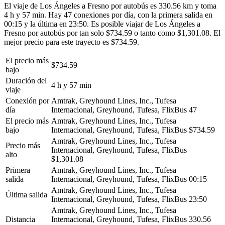
El viaje de Los Ángeles a Fresno por autobús es 330.56 km y toma
4 h y 57 min. Hay 47 conexiones por día, con la primera salida en
00:15 y la última en 23:50. Es posible viajar de Los Ángeles a
Fresno por autobús por tan solo $734.59 o tanto como $1,301.08. El
mejor precio para este trayecto es $734.59.
El precio más
$734.59
bajo
Duración del
4 h y 57 min
viaje
Conexión por
Amtrak, Greyhound Lines, Inc., Tufesa
día
Internacional, Greyhound, Tufesa, FlixBus
47
El precio más
Amtrak, Greyhound Lines, Inc., Tufesa
bajo
Internacional, Greyhound, Tufesa, FlixBus
$734.59
Amtrak, Greyhound Lines, Inc., Tufesa
Precio más
Internacional, Greyhound, Tufesa, FlixBus
alto
$1,301.08
Primera
Amtrak, Greyhound Lines, Inc., Tufesa
salida
Internacional, Greyhound, Tufesa, FlixBus
00:15
Amtrak, Greyhound Lines, Inc., Tufesa
Última salida
Internacional, Greyhound, Tufesa, FlixBus
23:50
Amtrak, Greyhound Lines, Inc., Tufesa
Distancia
Internacional, Greyhound, Tufesa, FlixBus
330.56