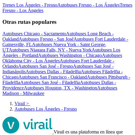
Trenes Los Ángeles - Fresno
Autobuses Fresno - Los Ángeles
Trenes
Fresno - Los Ángeles
Otras rutas populares
Autobuses Chicago - Sacramento
Autobuses Long Beach -
Oakland
Autobuses Fresno - San José
Autobuses Fort Lauderdale -
Gainesville, FL
Autobuses Nueva York - Saint George,
UT
Autobuses Niagara Falls, NY - Nueva York
Autobuses Los
Ángeles - Portland
Autobuses Washington - Chicago
Autobuses
Oklahoma City - Los Ángeles
Autobuses Fort Lauderdale -
Orlando
Autobuses San José - Fresno
Autobuses San José -
Indianápolis
Autobuses Dallas - Filadelfia
Autobuses Filadelfia -
Chicago
Autobuses San Francisco - Oakland
Autobuses Pittsburgh -
Filadelfia
Autobuses San José - Filadelfia
Autobuses Dallas -
Providence
Autobuses Houston, TX - Washington
Autobuses
Madison - Milwaukee
Virail
>
Autobuses Los Ángeles - Fresno
Virail es una plataforma en línea que