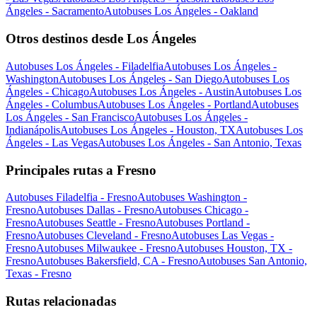
Ángeles - Sacramento
Autobuses Los Ángeles - Oakland
Otros destinos desde Los Ángeles
Autobuses Los Ángeles - Filadelfia
Autobuses Los Ángeles -
Washington
Autobuses Los Ángeles - San Diego
Autobuses Los
Ángeles - Chicago
Autobuses Los Ángeles - Austin
Autobuses Los
Ángeles - Columbus
Autobuses Los Ángeles - Portland
Autobuses
Los Ángeles - San Francisco
Autobuses Los Ángeles -
Indianápolis
Autobuses Los Ángeles - Houston, TX
Autobuses Los
Ángeles - Las Vegas
Autobuses Los Ángeles - San Antonio, Texas
Principales rutas a Fresno
Autobuses Filadelfia - Fresno
Autobuses Washington -
Fresno
Autobuses Dallas - Fresno
Autobuses Chicago -
Fresno
Autobuses Seattle - Fresno
Autobuses Portland -
Fresno
Autobuses Cleveland - Fresno
Autobuses Las Vegas -
Fresno
Autobuses Milwaukee - Fresno
Autobuses Houston, TX -
Fresno
Autobuses Bakersfield, CA - Fresno
Autobuses San Antonio,
Texas - Fresno
Rutas relacionadas