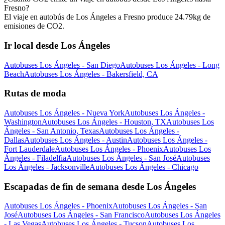
Fresno?
El viaje en autobús de Los Ángeles a Fresno produce 24.79kg de
emisiones de CO2.
Ir local desde Los Ángeles
Autobuses Los Ángeles - San Diego
Autobuses Los Ángeles - Long
Beach
Autobuses Los Ángeles - Bakersfield, CA
Rutas de moda
Autobuses Los Ángeles - Nueva York
Autobuses Los Ángeles -
Washington
Autobuses Los Ángeles - Houston, TX
Autobuses Los
Ángeles - San Antonio, Texas
Autobuses Los Ángeles -
Dallas
Autobuses Los Ángeles - Austin
Autobuses Los Ángeles -
Fort Lauderdale
Autobuses Los Ángeles - Phoenix
Autobuses Los
Ángeles - Filadelfia
Autobuses Los Ángeles - San José
Autobuses
Los Ángeles - Jacksonville
Autobuses Los Ángeles - Chicago
Escapadas de fin de semana desde Los Ángeles
Autobuses Los Ángeles - Phoenix
Autobuses Los Ángeles - San
José
Autobuses Los Ángeles - San Francisco
Autobuses Los Ángeles
- Las Vegas
Autobuses Los Ángeles - Tucson
Autobuses Los