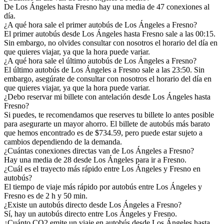
De Los Ángeles hasta Fresno hay una media de 47 conexiones al
día.
¿A qué hora sale el primer autobús de Los Ángeles a Fresno?
El primer autobús desde Los Ángeles hasta Fresno sale a las 00:15.
Sin embargo, no olvides consultar con nosotros el horario del día en
que quieres viajar, ya que la hora puede variar.
¿A qué hora sale el último autobús de Los Ángeles a Fresno?
El último autobús de Los Ángeles a Fresno sale a las 23:50. Sin
embargo, asegúrate de consultar con nosotros el horario del día en
que quieres viajar, ya que la hora puede variar.
¿Debo reservar mi billete con antelación desde Los Ángeles hasta
Fresno?
Si puedes, te recomendamos que reserves tu billete lo antes posible
para asegurarte un mayor ahorro. El billete de autobús más barato
que hemos encontrado es de $734.59, pero puede estar sujeto a
cambios dependiendo de la demanda.
¿Cuántas conexiones directas van de Los Ángeles a Fresno?
Hay una media de 28 desde Los Ángeles para ir a Fresno.
¿Cuál es el trayecto más rápido entre Los Ángeles y Fresno en
autobús?
El tiempo de viaje más rápido por autobús entre Los Ángeles y
Fresno es de 2 h y 50 min.
¿Existe un autobús directo desde Los Ángeles a Fresno?
Sí, hay un autobús directo entre Los Ángeles y Fresno.
¿Cuánto CO2 emite un viaje en autobús desde Los Ángeles hasta