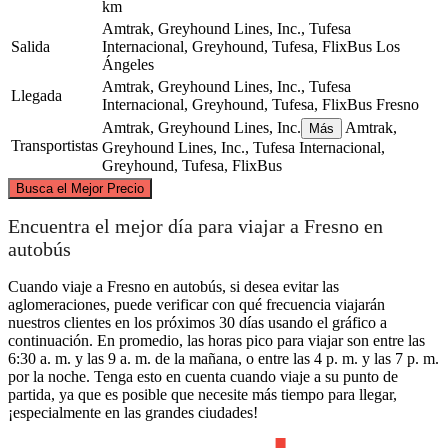
km
Amtrak, Greyhound Lines, Inc., Tufesa
Salida
Internacional, Greyhound, Tufesa, FlixBus
Los
Ángeles
Amtrak, Greyhound Lines, Inc., Tufesa
Llegada
Internacional, Greyhound, Tufesa, FlixBus
Fresno
Amtrak, Greyhound Lines, Inc.
Amtrak,
Más
Transportistas
Greyhound Lines, Inc., Tufesa Internacional,
Greyhound, Tufesa, FlixBus
©
CARTO
, ©
OpenStreetMap
contributors
Busca el Mejor Precio
Fresno, CA
Encuentra el mejor día para viajar a Fresno en
autobús
Cuando viaje a Fresno en autobús, si desea evitar las
aglomeraciones, puede verificar con qué frecuencia viajarán
nuestros clientes en los próximos 30 días usando el gráfico a
continuación. En promedio, las horas pico para viajar son entre las
6:30 a. m. y las 9 a. m. de la mañana, o entre las 4 p. m. y las 7 p. m.
por la noche. Tenga esto en cuenta cuando viaje a su punto de
partida, ya que es posible que necesite más tiempo para llegar,
¡especialmente en las grandes ciudades!
Los Angeles, CA