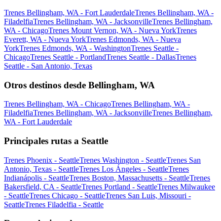
Trenes Bellingham, WA - Fort Lauderdale
Trenes Bellingham, WA -
Filadelfia
Trenes Bellingham, WA - Jacksonville
Trenes Bellingham,
WA - Chicago
Trenes Mount Vernon, WA - Nueva York
Trenes
Everett, WA - Nueva York
Trenes Edmonds, WA - Nueva
York
Trenes Edmonds, WA - Washington
Trenes Seattle -
Chicago
Trenes Seattle - Portland
Trenes Seattle - Dallas
Trenes
Seattle - San Antonio, Texas
Otros destinos desde Bellingham, WA
Trenes Bellingham, WA - Chicago
Trenes Bellingham, WA -
Filadelfia
Trenes Bellingham, WA - Jacksonville
Trenes Bellingham,
WA - Fort Lauderdale
Principales rutas a Seattle
Trenes Phoenix - Seattle
Trenes Washington - Seattle
Trenes San
Antonio, Texas - Seattle
Trenes Los Ángeles - Seattle
Trenes
Indianápolis - Seattle
Trenes Boston, Massachusetts - Seattle
Trenes
Bakersfield, CA - Seattle
Trenes Portland - Seattle
Trenes Milwaukee
- Seattle
Trenes Chicago - Seattle
Trenes San Luis, Missouri -
Seattle
Trenes Filadelfia - Seattle