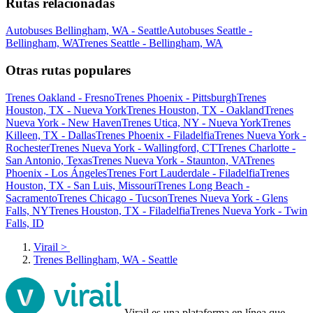
Rutas relacionadas
Autobuses Bellingham, WA - Seattle
Autobuses Seattle -
Bellingham, WA
Trenes Seattle - Bellingham, WA
Otras rutas populares
Trenes Oakland - Fresno
Trenes Phoenix - Pittsburgh
Trenes
Houston, TX - Nueva York
Trenes Houston, TX - Oakland
Trenes
Nueva York - New Haven
Trenes Utica, NY - Nueva York
Trenes
Killeen, TX - Dallas
Trenes Phoenix - Filadelfia
Trenes Nueva York -
Rochester
Trenes Nueva York - Wallingford, CT
Trenes Charlotte -
San Antonio, Texas
Trenes Nueva York - Staunton, VA
Trenes
Phoenix - Los Ángeles
Trenes Fort Lauderdale - Filadelfia
Trenes
Houston, TX - San Luis, Missouri
Trenes Long Beach -
Sacramento
Trenes Chicago - Tucson
Trenes Nueva York - Glens
Falls, NY
Trenes Houston, TX - Filadelfia
Trenes Nueva York - Twin
Falls, ID
Virail
>
Trenes Bellingham, WA - Seattle
Virail es una plataforma en línea que