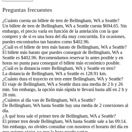
Preguntas frecuentes
¿Cuánto cuesta un billete de tren de Bellingham, WA a Seattle?
Un billete de tren de Bellingham, WA a Seattle cuesta $694.65. Sin
embargo, el precio varía en función de la antelación con la que
compres y de si es una hora del día muy concurrida. En ocasiones,
puedes encontrarlos tan baratos como $402.96.
¿Cuál es el billete de tren más barato de Bellingham, WA a Seattle?
El billete más barato que puedes conseguir de Bellingham, WA a
Seattle es $402.96. Recomendamos reservar lo antes posible y en
horas no punta para conseguir el billete más económico posible.
¿Cuál es la distancia entre Bellingham, WA y Seattle en tren?
La distancia de Bellingham, WA a Seattle es 128.91 km.
¿Cuánto dura el trayecto en tren entre Bellingham, WA y Seattle?
El viaje de Bellingham, WA a Seattle dura una media de 2 h y 26
min. Sin embargo, la opción más rápida te llevará hasta allí en 2 h y
26 min.
¿Cuántos al día van de Bellingham, WA a Seattle?
De Bellingham, WA hasta Seattle hay una media de 2 conexiones al
día.
¿A qué hora sale el primer tren de Bellingham, WA a Seattle?
El primer tren desde Bellingham, WA hasta Seattle sale a las 09:14.
Sin embargo, no olvides consultar con nosotros el horario del día en
que quieres viajar, ya que la hora puede variar.