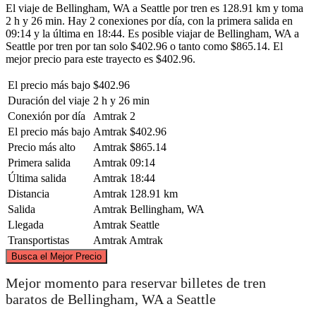
El viaje de Bellingham, WA a Seattle por tren es 128.91 km y toma
2 h y 26 min. Hay 2 conexiones por día, con la primera salida en
09:14 y la última en 18:44. Es posible viajar de Bellingham, WA a
Seattle por tren por tan solo $402.96 o tanto como $865.14. El
mejor precio para este trayecto es $402.96.
El precio más bajo
$402.96
Duración del viaje
2 h y 26 min
Conexión por día
Amtrak
2
El precio más bajo
Amtrak
$402.96
Precio más alto
Amtrak
$865.14
Primera salida
Amtrak
09:14
Última salida
Amtrak
18:44
Distancia
Amtrak
128.91 km
Salida
Amtrak
Bellingham, WA
Llegada
Amtrak
Seattle
Transportistas
Amtrak
Amtrak
©
CARTO
, ©
OpenStreetMap
contributors
Busca el Mejor Precio
Bellingham, WA
Mejor momento para reservar billetes de tren
baratos de Bellingham, WA a Seattle