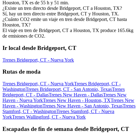
Houston, TX es de 55 h y 51 min.
¿Existe un tren directo desde Bridgeport, CT a Houston, TX?
Sí, hay un tren directo entre Bridgeport, CT y Houston, TX.
¿Cuánto CO2 emite un viaje en tren desde Bridgeport, CT hasta
Houston, TX?
El viaje en tren de Bridgeport, CT a Houston, TX produce 165.6kg
de emisiones de CO2.
Ir local desde Bridgeport, CT
Trenes Bridgeport, CT - Nueva York
Rutas de moda
Trenes Bridgeport, CT - Nueva York
Trenes Bridgeport, CT -
Washington
Trenes Bridgeport, CT - San Antonio, Texas
Trenes
Bridgeport, CT - Dallas
Trenes New Haven - Dallas
Trenes New
Haven - Nueva York
Trenes New Haven - Houston, TX
Trenes New
Haven - Washington
Trenes New Haven - San Antonio, Texas
Trenes
Stamford, CT - Washington
Trenes Stamford, CT - Nueva
York
Trenes Wallingford, CT - Nueva York
Escapadas de fin de semana desde Bridgeport, CT