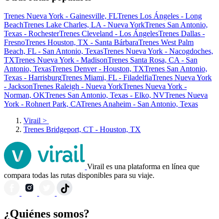
Trenes Nueva York - Gainesville, FL
Trenes Los Ángeles - Long
Beach
Trenes Lake Charles, LA - Nueva York
Trenes San Antonio,
Texas - Rochester
Trenes Cleveland - Los Ángeles
Trenes Dallas -
Fresno
Trenes Houston, TX - Santa Bárbara
Trenes West Palm
Beach, FL - San Antonio, Texas
Trenes Nueva York - Nacogdoches,
TX
Trenes Nueva York - Madison
Trenes Santa Rosa, CA - San
Antonio, Texas
Trenes Denver - Houston, TX
Trenes San Antonio,
Texas - Harrisburg
Trenes Miami, FL - Filadelfia
Trenes Nueva York
- Jackson
Trenes Raleigh - Nueva York
Trenes Nueva York -
Norman, OK
Trenes San Antonio, Texas - Elko, NV
Trenes Nueva
York - Rohnert Park, CA
Trenes Anaheim - San Antonio, Texas
Virail
>
Trenes Bridgeport, CT - Houston, TX
Virail es una plataforma en línea que
compara todas las rutas disponibles para su viaje.
¿Quiénes somos?