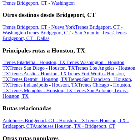
Trenes Bridgeport, CT - Washington
Otros destinos desde Bridgeport, CT
Trenes Bridgeport, CT - Nueva York
Trenes Bridgeport, CT -
Washington
Trenes Bridgeport, CT - San Antonio, Texas
Trenes
Bridgeport, CT - Dallas
Principales rutas a Houston, TX
Trenes Filadelfia - Houston, TX
Trenes Washington - Houston,
TX
Trenes San Diego - Houston, TX
Trenes Los Ángeles - Houston,
TX
Trenes Austin - Houston, TX
Trenes Fort Worth - Houston,
TX
Trenes Detroit - Houston, TX
Trenes San Francisco - Houston,
TX
Trenes Indianápolis - Houston, TX
Trenes Chicago - Houston,
TX
Trenes Memphis - Houston, TX
Trenes San Antonio, Texas -
Houston, TX
Rutas relacionadas
Autobuses Bridgeport, CT - Houston, TX
Trenes Houston, TX -
Bridgeport, CT
Autobuses Houston, TX - Bridgeport, CT
Otras rutas populares