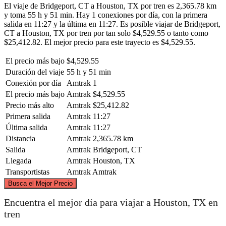
El viaje de Bridgeport, CT a Houston, TX por tren es 2,365.78 km
y toma 55 h y 51 min. Hay 1 conexiones por día, con la primera
salida en 11:27 y la última en 11:27. Es posible viajar de Bridgeport,
CT a Houston, TX por tren por tan solo $4,529.55 o tanto como
$25,412.82. El mejor precio para este trayecto es $4,529.55.
El precio más bajo
$4,529.55
Duración del viaje
55 h y 51 min
Conexión por día
Amtrak
1
El precio más bajo
Amtrak
$4,529.55
Precio más alto
Amtrak
$25,412.82
Primera salida
Amtrak
11:27
Última salida
Amtrak
11:27
Distancia
Amtrak
2,365.78 km
Salida
Amtrak
Bridgeport, CT
Llegada
Amtrak
Houston, TX
Transportistas
Amtrak
Amtrak
©
CARTO
, ©
OpenStreetMap
contributors
Busca el Mejor Precio
Bridgeport, CT
Encuentra el mejor día para viajar a Houston, TX en
tren