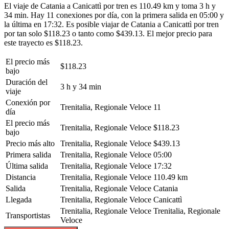
El viaje de Catania a Canicattì por tren es 110.49 km y toma 3 h y
34 min. Hay 11 conexiones por día, con la primera salida en 05:00 y
la última en 17:32. Es posible viajar de Catania a Canicattì por tren
por tan solo $118.23 o tanto como $439.13. El mejor precio para
este trayecto es $118.23.
El precio más
$118.23
bajo
Duración del
3 h y 34 min
viaje
Conexión por
Trenitalia, Regionale Veloce
11
día
El precio más
Trenitalia, Regionale Veloce
$118.23
bajo
Precio más alto
Trenitalia, Regionale Veloce
$439.13
Primera salida
Trenitalia, Regionale Veloce
05:00
Última salida
Trenitalia, Regionale Veloce
17:32
Distancia
Trenitalia, Regionale Veloce
110.49 km
Salida
Trenitalia, Regionale Veloce
Catania
Llegada
Trenitalia, Regionale Veloce
Canicattì
Trenitalia, Regionale Veloce
Trenitalia, Regionale
Transportistas
Veloce
©
CARTO
, ©
OpenStreetMap
contributors