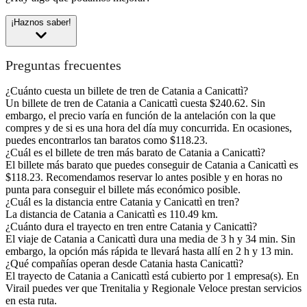
¡Haznos saber!
Preguntas frecuentes
¿Cuánto cuesta un billete de tren de Catania a Canicattì?
Un billete de tren de Catania a Canicattì cuesta $240.62. Sin
embargo, el precio varía en función de la antelación con la que
compres y de si es una hora del día muy concurrida. En ocasiones,
puedes encontrarlos tan baratos como $118.23.
¿Cuál es el billete de tren más barato de Catania a Canicattì?
El billete más barato que puedes conseguir de Catania a Canicattì es
$118.23. Recomendamos reservar lo antes posible y en horas no
punta para conseguir el billete más económico posible.
¿Cuál es la distancia entre Catania y Canicattì en tren?
La distancia de Catania a Canicattì es 110.49 km.
¿Cuánto dura el trayecto en tren entre Catania y Canicattì?
El viaje de Catania a Canicattì dura una media de 3 h y 34 min. Sin
embargo, la opción más rápida te llevará hasta allí en 2 h y 13 min.
¿Qué compañías operan desde Catania hasta Canicattì?
El trayecto de Catania a Canicattì está cubierto por 1 empresa(s). En
Virail puedes ver que Trenitalia y Regionale Veloce prestan servicios
en esta ruta.