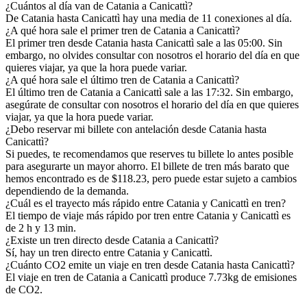
¿Cuántos al día van de Catania a Canicattì?
De Catania hasta Canicattì hay una media de 11 conexiones al día.
¿A qué hora sale el primer tren de Catania a Canicattì?
El primer tren desde Catania hasta Canicattì sale a las 05:00. Sin
embargo, no olvides consultar con nosotros el horario del día en que
quieres viajar, ya que la hora puede variar.
¿A qué hora sale el último tren de Catania a Canicattì?
El último tren de Catania a Canicattì sale a las 17:32. Sin embargo,
asegúrate de consultar con nosotros el horario del día en que quieres
viajar, ya que la hora puede variar.
¿Debo reservar mi billete con antelación desde Catania hasta
Canicattì?
Si puedes, te recomendamos que reserves tu billete lo antes posible
para asegurarte un mayor ahorro. El billete de tren más barato que
hemos encontrado es de $118.23, pero puede estar sujeto a cambios
dependiendo de la demanda.
¿Cuál es el trayecto más rápido entre Catania y Canicattì en tren?
El tiempo de viaje más rápido por tren entre Catania y Canicattì es
de 2 h y 13 min.
¿Existe un tren directo desde Catania a Canicattì?
Sí, hay un tren directo entre Catania y Canicattì.
¿Cuánto CO2 emite un viaje en tren desde Catania hasta Canicattì?
El viaje en tren de Catania a Canicattì produce 7.73kg de emisiones
de CO2.