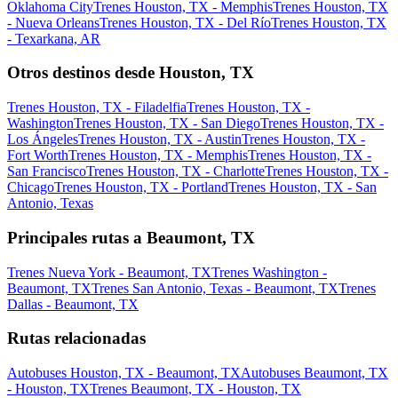
Oklahoma City
Trenes Houston, TX - Memphis
Trenes Houston, TX
- Nueva Orleans
Trenes Houston, TX - Del Río
Trenes Houston, TX
- Texarkana, AR
Otros destinos desde Houston, TX
Trenes Houston, TX - Filadelfia
Trenes Houston, TX -
Washington
Trenes Houston, TX - San Diego
Trenes Houston, TX -
Los Ángeles
Trenes Houston, TX - Austin
Trenes Houston, TX -
Fort Worth
Trenes Houston, TX - Memphis
Trenes Houston, TX -
San Francisco
Trenes Houston, TX - Charlotte
Trenes Houston, TX -
Chicago
Trenes Houston, TX - Portland
Trenes Houston, TX - San
Antonio, Texas
Principales rutas a Beaumont, TX
Trenes Nueva York - Beaumont, TX
Trenes Washington -
Beaumont, TX
Trenes San Antonio, Texas - Beaumont, TX
Trenes
Dallas - Beaumont, TX
Rutas relacionadas
Autobuses Houston, TX - Beaumont, TX
Autobuses Beaumont, TX
- Houston, TX
Trenes Beaumont, TX - Houston, TX