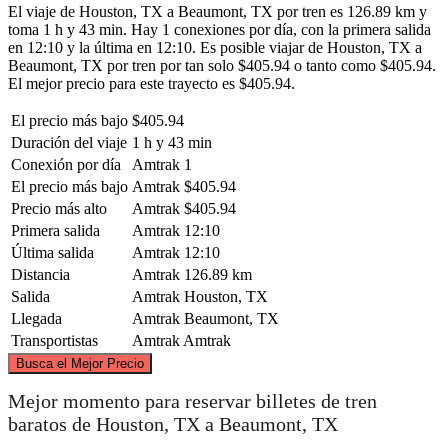
El viaje de Houston, TX a Beaumont, TX por tren es 126.89 km y
toma 1 h y 43 min. Hay 1 conexiones por día, con la primera salida
en 12:10 y la última en 12:10. Es posible viajar de Houston, TX a
Beaumont, TX por tren por tan solo $405.94 o tanto como $405.94.
El mejor precio para este trayecto es $405.94.
El precio más bajo
$405.94
Duración del viaje
1 h y 43 min
Conexión por día
Amtrak
1
El precio más bajo
Amtrak
$405.94
Precio más alto
Amtrak
$405.94
Primera salida
Amtrak
12:10
Última salida
Amtrak
12:10
Distancia
Amtrak
126.89 km
Salida
Amtrak
Houston, TX
Llegada
Amtrak
Beaumont, TX
Transportistas
Amtrak
Amtrak
©
CARTO
, ©
OpenStreetMap
contributors
Busca el Mejor Precio
Mejor momento para reservar billetes de tren
baratos de Houston, TX a Beaumont, TX
Beaumont, TX