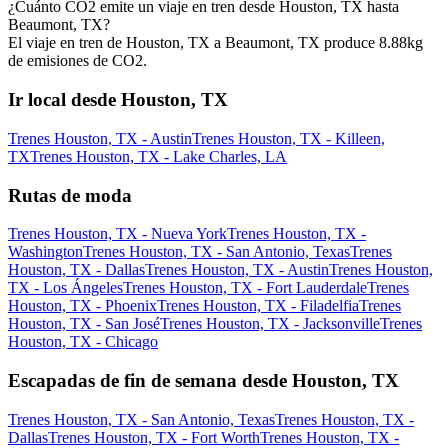
¿Cuánto CO2 emite un viaje en tren desde Houston, TX hasta
Beaumont, TX?
El viaje en tren de Houston, TX a Beaumont, TX produce 8.88kg
de emisiones de CO2.
Ir local desde Houston, TX
Trenes Houston, TX - Austin
Trenes Houston, TX - Killeen,
TX
Trenes Houston, TX - Lake Charles, LA
Rutas de moda
Trenes Houston, TX - Nueva York
Trenes Houston, TX -
Washington
Trenes Houston, TX - San Antonio, Texas
Trenes
Houston, TX - Dallas
Trenes Houston, TX - Austin
Trenes Houston,
TX - Los Ángeles
Trenes Houston, TX - Fort Lauderdale
Trenes
Houston, TX - Phoenix
Trenes Houston, TX - Filadelfia
Trenes
Houston, TX - San José
Trenes Houston, TX - Jacksonville
Trenes
Houston, TX - Chicago
Escapadas de fin de semana desde Houston, TX
Trenes Houston, TX - San Antonio, Texas
Trenes Houston, TX -
Dallas
Trenes Houston, TX - Fort Worth
Trenes Houston, TX -