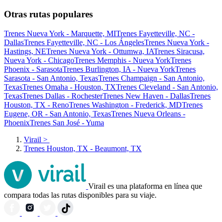
Otras rutas populares
Trenes Nueva York - Marquette, MI
Trenes Fayetteville, NC -
Dallas
Trenes Fayetteville, NC - Los Ángeles
Trenes Nueva York -
Hastings, NE
Trenes Nueva York - Ottumwa, IA
Trenes Siracusa,
Nueva York - Chicago
Trenes Memphis - Nueva York
Trenes
Phoenix - Sarasota
Trenes Burlington, IA - Nueva York
Trenes
Sarasota - San Antonio, Texas
Trenes Champaign - San Antonio,
Texas
Trenes Omaha - Houston, TX
Trenes Cleveland - San Antonio,
Texas
Trenes Dallas - Rochester
Trenes New Haven - Dallas
Trenes
Houston, TX - Reno
Trenes Washington - Frederick, MD
Trenes
Eugene, OR - San Antonio, Texas
Trenes Nueva Orleans -
Phoenix
Trenes San José - Yuma
Virail
>
Trenes Houston, TX - Beaumont, TX
Virail es una plataforma en línea que
compara todas las rutas disponibles para su viaje.