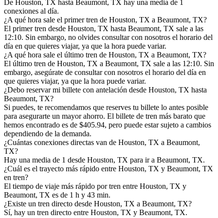
De Houston, TX hasta Beaumont, TX hay una media de 1
conexiones al día.
¿A qué hora sale el primer tren de Houston, TX a Beaumont, TX?
El primer tren desde Houston, TX hasta Beaumont, TX sale a las
12:10. Sin embargo, no olvides consultar con nosotros el horario del
día en que quieres viajar, ya que la hora puede variar.
¿A qué hora sale el último tren de Houston, TX a Beaumont, TX?
El último tren de Houston, TX a Beaumont, TX sale a las 12:10. Sin
embargo, asegúrate de consultar con nosotros el horario del día en
que quieres viajar, ya que la hora puede variar.
¿Debo reservar mi billete con antelación desde Houston, TX hasta
Beaumont, TX?
Si puedes, te recomendamos que reserves tu billete lo antes posible
para asegurarte un mayor ahorro. El billete de tren más barato que
hemos encontrado es de $405.94, pero puede estar sujeto a cambios
dependiendo de la demanda.
¿Cuántas conexiones directas van de Houston, TX a Beaumont,
TX?
Hay una media de 1 desde Houston, TX para ir a Beaumont, TX.
¿Cuál es el trayecto más rápido entre Houston, TX y Beaumont, TX
en tren?
El tiempo de viaje más rápido por tren entre Houston, TX y
Beaumont, TX es de 1 h y 43 min.
¿Existe un tren directo desde Houston, TX a Beaumont, TX?
Sí, hay un tren directo entre Houston, TX y Beaumont, TX.