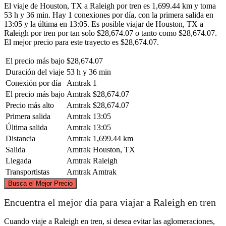
El viaje de Houston, TX a Raleigh por tren es 1,699.44 km y toma
53 h y 36 min. Hay 1 conexiones por día, con la primera salida en
13:05 y la última en 13:05. Es posible viajar de Houston, TX a
Raleigh por tren por tan solo $28,674.07 o tanto como $28,674.07.
El mejor precio para este trayecto es $28,674.07.
El precio más bajo
$28,674.07
Duración del viaje
53 h y 36 min
Conexión por día
Amtrak
1
El precio más bajo
Amtrak
$28,674.07
Precio más alto
Amtrak
$28,674.07
Primera salida
Amtrak
13:05
Última salida
Amtrak
13:05
Distancia
Amtrak
1,699.44 km
Salida
Amtrak
Houston, TX
Llegada
Amtrak
Raleigh
Transportistas
Amtrak
Amtrak
©
CARTO
, ©
OpenStreetMap
contributors
Busca el Mejor Precio
Encuentra el mejor día para viajar a Raleigh en tren
Raleigh, NC
Cuando viaje a Raleigh en tren, si desea evitar las aglomeraciones,