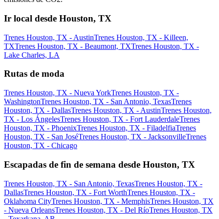
Ir local desde Houston, TX
Trenes Houston, TX - Austin
Trenes Houston, TX - Killeen,
TX
Trenes Houston, TX - Beaumont, TX
Trenes Houston, TX -
Lake Charles, LA
Rutas de moda
Trenes Houston, TX - Nueva York
Trenes Houston, TX -
Washington
Trenes Houston, TX - San Antonio, Texas
Trenes
Houston, TX - Dallas
Trenes Houston, TX - Austin
Trenes Houston,
TX - Los Ángeles
Trenes Houston, TX - Fort Lauderdale
Trenes
Houston, TX - Phoenix
Trenes Houston, TX - Filadelfia
Trenes
Houston, TX - San José
Trenes Houston, TX - Jacksonville
Trenes
Houston, TX - Chicago
Escapadas de fin de semana desde Houston, TX
Trenes Houston, TX - San Antonio, Texas
Trenes Houston, TX -
Dallas
Trenes Houston, TX - Fort Worth
Trenes Houston, TX -
Oklahoma City
Trenes Houston, TX - Memphis
Trenes Houston, TX
- Nueva Orleans
Trenes Houston, TX - Del Río
Trenes Houston, TX
- Texarkana, AR