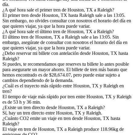
día.
¿A qué hora sale el primer tren de Houston, TX a Raleigh?
El primer tren desde Houston, TX hasta Raleigh sale a las 13:05.
Sin embargo, no olvides consultar con nosotros el horario del día en
que quieres viajar, ya que la hora puede variar.
¿A qué hora sale el último tren de Houston, TX a Raleigh?
El último tren de Houston, TX a Raleigh sale a las 13:05. Sin
embargo, asegúrate de consultar con nosotros el horario del día en
que quieres viajar, ya que la hora puede variar.
¿Debo reservar mi billete con antelación desde Houston, TX hasta
Raleigh?
Si puedes, te recomendamos que reserves tu billete lo antes posible
para asegurarte un mayor ahorro. El billete de tren más barato que
hemos encontrado es de $28,674.07, pero puede estar sujeto a
cambios dependiendo de la demanda.
¿Cuál es el trayecto más rápido entre Houston, TX y Raleigh en
tren?
El tiempo de viaje más rápido por tren entre Houston, TX y Raleigh
es de 53 h y 36 min.
¿Existe un tren directo desde Houston, TX a Raleigh?
Sí, hay un tren directo entre Houston, TX y Raleigh.
¿Cuánto CO2 emite un viaje en tren desde Houston, TX hasta
Raleigh?
El viaje en tren de Houston, TX a Raleigh produce 118.96kg de
emisiones de CO2.