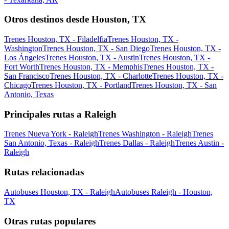
Otros destinos desde Houston, TX
Trenes Houston, TX - Filadelfia
Trenes Houston, TX -
Washington
Trenes Houston, TX - San Diego
Trenes Houston, TX -
Los Ángeles
Trenes Houston, TX - Austin
Trenes Houston, TX -
Fort Worth
Trenes Houston, TX - Memphis
Trenes Houston, TX -
San Francisco
Trenes Houston, TX - Charlotte
Trenes Houston, TX -
Chicago
Trenes Houston, TX - Portland
Trenes Houston, TX - San
Antonio, Texas
Principales rutas a Raleigh
Trenes Nueva York - Raleigh
Trenes Washington - Raleigh
Trenes
San Antonio, Texas - Raleigh
Trenes Dallas - Raleigh
Trenes Austin -
Raleigh
Rutas relacionadas
Autobuses Houston, TX - Raleigh
Autobuses Raleigh - Houston,
TX
Otras rutas populares