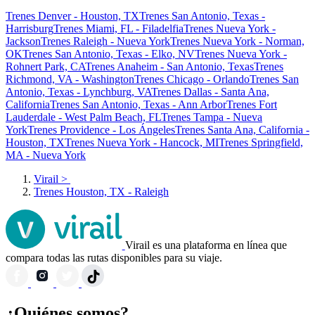
Trenes Denver - Houston, TX
Trenes San Antonio, Texas -
Harrisburg
Trenes Miami, FL - Filadelfia
Trenes Nueva York -
Jackson
Trenes Raleigh - Nueva York
Trenes Nueva York - Norman,
OK
Trenes San Antonio, Texas - Elko, NV
Trenes Nueva York -
Rohnert Park, CA
Trenes Anaheim - San Antonio, Texas
Trenes
Richmond, VA - Washington
Trenes Chicago - Orlando
Trenes San
Antonio, Texas - Lynchburg, VA
Trenes Dallas - Santa Ana,
California
Trenes San Antonio, Texas - Ann Arbor
Trenes Fort
Lauderdale - West Palm Beach, FL
Trenes Tampa - Nueva
York
Trenes Providence - Los Ángeles
Trenes Santa Ana, California -
Houston, TX
Trenes Nueva York - Hancock, MI
Trenes Springfield,
MA - Nueva York
Virail
>
Trenes Houston, TX - Raleigh
Virail es una plataforma en línea que
compara todas las rutas disponibles para su viaje.
¿Quiénes somos?