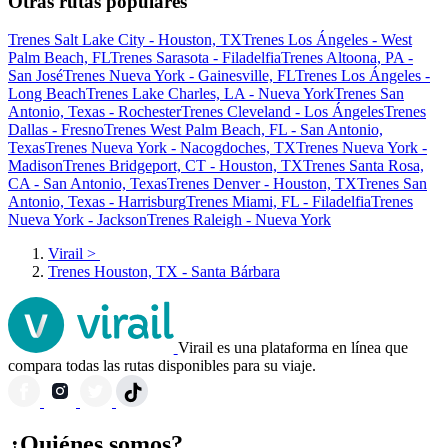
Otras rutas populares
Trenes Salt Lake City - Houston, TX
Trenes Los Ángeles - West
Palm Beach, FL
Trenes Sarasota - Filadelfia
Trenes Altoona, PA -
San José
Trenes Nueva York - Gainesville, FL
Trenes Los Ángeles -
Long Beach
Trenes Lake Charles, LA - Nueva York
Trenes San
Antonio, Texas - Rochester
Trenes Cleveland - Los Ángeles
Trenes
Dallas - Fresno
Trenes West Palm Beach, FL - San Antonio,
Texas
Trenes Nueva York - Nacogdoches, TX
Trenes Nueva York -
Madison
Trenes Bridgeport, CT - Houston, TX
Trenes Santa Rosa,
CA - San Antonio, Texas
Trenes Denver - Houston, TX
Trenes San
Antonio, Texas - Harrisburg
Trenes Miami, FL - Filadelfia
Trenes
Nueva York - Jackson
Trenes Raleigh - Nueva York
Virail
>
Trenes Houston, TX - Santa Bárbara
Virail es una plataforma en línea que
compara todas las rutas disponibles para su viaje.
¿Quiénes somos?