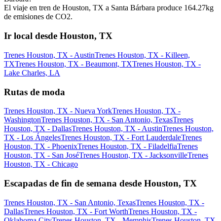
El viaje en tren de Houston, TX a Santa Bárbara produce 164.27kg
de emisiones de CO2.
Ir local desde Houston, TX
Trenes Houston, TX - Austin
Trenes Houston, TX - Killeen,
TX
Trenes Houston, TX - Beaumont, TX
Trenes Houston, TX -
Lake Charles, LA
Rutas de moda
Trenes Houston, TX - Nueva York
Trenes Houston, TX -
Washington
Trenes Houston, TX - San Antonio, Texas
Trenes
Houston, TX - Dallas
Trenes Houston, TX - Austin
Trenes Houston,
TX - Los Ángeles
Trenes Houston, TX - Fort Lauderdale
Trenes
Houston, TX - Phoenix
Trenes Houston, TX - Filadelfia
Trenes
Houston, TX - San José
Trenes Houston, TX - Jacksonville
Trenes
Houston, TX - Chicago
Escapadas de fin de semana desde Houston, TX
Trenes Houston, TX - San Antonio, Texas
Trenes Houston, TX -
Dallas
Trenes Houston, TX - Fort Worth
Trenes Houston, TX -
Oklahoma City
Trenes Houston, TX - Memphis
Trenes Houston, TX