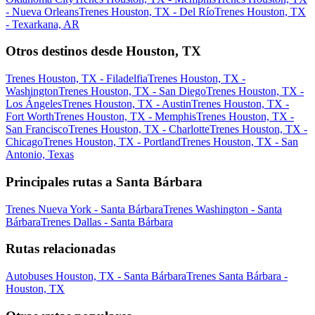
- Nueva Orleans
Trenes Houston, TX - Del Río
Trenes Houston, TX
- Texarkana, AR
Otros destinos desde Houston, TX
Trenes Houston, TX - Filadelfia
Trenes Houston, TX -
Washington
Trenes Houston, TX - San Diego
Trenes Houston, TX -
Los Ángeles
Trenes Houston, TX - Austin
Trenes Houston, TX -
Fort Worth
Trenes Houston, TX - Memphis
Trenes Houston, TX -
San Francisco
Trenes Houston, TX - Charlotte
Trenes Houston, TX -
Chicago
Trenes Houston, TX - Portland
Trenes Houston, TX - San
Antonio, Texas
Principales rutas a Santa Bárbara
Trenes Nueva York - Santa Bárbara
Trenes Washington - Santa
Bárbara
Trenes Dallas - Santa Bárbara
Rutas relacionadas
Autobuses Houston, TX - Santa Bárbara
Trenes Santa Bárbara -
Houston, TX