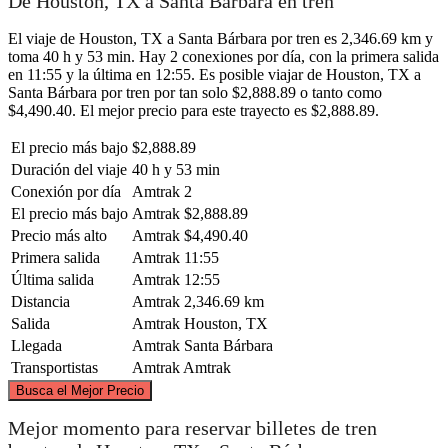
De Houston, TX a Santa Bárbara en tren
El viaje de Houston, TX a Santa Bárbara por tren es 2,346.69 km y
toma 40 h y 53 min. Hay 2 conexiones por día, con la primera salida
en 11:55 y la última en 12:55. Es posible viajar de Houston, TX a
Santa Bárbara por tren por tan solo $2,888.89 o tanto como
$4,490.40. El mejor precio para este trayecto es $2,888.89.
El precio más bajo
$2,888.89
Duración del viaje
40 h y 53 min
Conexión por día
Amtrak
2
El precio más bajo
Amtrak
$2,888.89
Precio más alto
Amtrak
$4,490.40
Primera salida
Amtrak
11:55
Última salida
Amtrak
12:55
Distancia
Amtrak
2,346.69 km
Salida
Amtrak
Houston, TX
Llegada
Amtrak
Santa Bárbara
Transportistas
Amtrak
Amtrak
©
CARTO
, ©
OpenStreetMap
contributors
Busca el Mejor Precio
Mejor momento para reservar billetes de tren