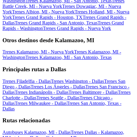
Washington
Trenes Kalamazoo, MI - San Antonio, Texas
Trenes
Battle Creek, MI - Nueva York
Trenes Dowagiac, MI - Nueva
York
Trenes Albion, MI - Nueva York
Trenes Holland, MI - Nueva
York
Trenes Grand Rapids - Houston, TX
Trenes Grand Rapids -
Dallas
Trenes Grand Rapids - San Antonio, Texas
Trenes Grand
Rapids - Washington
Trenes Grand Rapids - Nueva York
Otros destinos desde Kalamazoo, MI
Trenes Kalamazoo, MI - Nueva York
Trenes Kalamazoo, MI -
Washington
Trenes Kalamazoo, MI - San Antonio, Texas
Principales rutas a Dallas
Trenes Filadelfia - Dallas
Trenes Washington - Dallas
Trenes San
Diego - Dallas
Trenes Los Ángeles - Dallas
Trenes San Francisco -
Dallas
Trenes Indianápolis - Dallas
Trenes Baltimore - Dallas
Trenes
Charlotte - Dallas
Trenes Seattle - Dallas
Trenes Chicago -
Dallas
Trenes Milwaukee - Dallas
Trenes San Antonio, Texas -
Dallas
Rutas relacionadas
Autobuses Kalamazoo, MI - Dallas
Trenes Dallas - Kalamazoo,