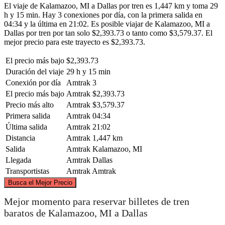
El viaje de Kalamazoo, MI a Dallas por tren es 1,447 km y toma 29
h y 15 min. Hay 3 conexiones por día, con la primera salida en
04:34 y la última en 21:02. Es posible viajar de Kalamazoo, MI a
Dallas por tren por tan solo $2,393.73 o tanto como $3,579.37. El
mejor precio para este trayecto es $2,393.73.
El precio más bajo
$2,393.73
Duración del viaje
29 h y 15 min
Conexión por día
Amtrak
3
El precio más bajo
Amtrak
$2,393.73
Precio más alto
Amtrak
$3,579.37
Primera salida
Amtrak
04:34
Última salida
Amtrak
21:02
Distancia
Amtrak
1,447 km
Salida
Amtrak
Kalamazoo, MI
Llegada
Amtrak
Dallas
Transportistas
Amtrak
Amtrak
©
CARTO
, ©
OpenStreetMap
contributors
Busca el Mejor Precio
Kalamazoo, MI
Mejor momento para reservar billetes de tren
baratos de Kalamazoo, MI a Dallas