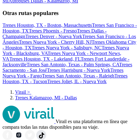
MI
Autobuses Dallas - Kalamazoo, MI
Otras rutas populares
Trenes Houston, TX - Boston, Massachusetts
Trenes San Francisco -
Houston, TX
Trenes Phoenix - Fresno
Trenes Dallas -
Champaign
Trenes Denver - Nueva York
Trenes San Francisco - Los
Ángeles
Trenes Nueva York - Cherry Hill, NJ
Trenes Oklahoma City
- Houston, TX
Trenes Nueva York - Salisbury, NC
Trenes Nueva
York - Blacksburg, VA
Trenes Nueva York - Newport News,
VA
Trenes Houston, TX - Lakeland, FL
Trenes Fort Lauderdale -
Jacksonville
Trenes San Antonio, Texas - Palm Springs, CA
Trenes
Sacramento - San José
Trenes Harrisburg - Nueva York
Trenes
Nueva York - Fargo
Trenes San Antonio, Texas - Raleigh
Trenes
Houston, TX - Tucson
Trenes Joliet, IL - Nueva York
Virail
>
Trenes Kalamazoo, MI - Dallas
Virail es una plataforma en línea que
compara todas las rutas disponibles para su viaje.