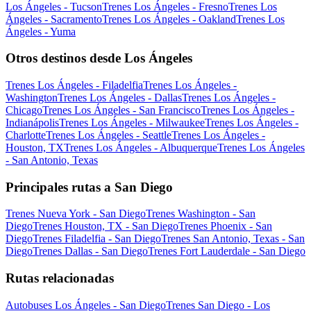
Los Ángeles - Tucson
Trenes Los Ángeles - Fresno
Trenes Los
Ángeles - Sacramento
Trenes Los Ángeles - Oakland
Trenes Los
Ángeles - Yuma
Otros destinos desde Los Ángeles
Trenes Los Ángeles - Filadelfia
Trenes Los Ángeles -
Washington
Trenes Los Ángeles - Dallas
Trenes Los Ángeles -
Chicago
Trenes Los Ángeles - San Francisco
Trenes Los Ángeles -
Indianápolis
Trenes Los Ángeles - Milwaukee
Trenes Los Ángeles -
Charlotte
Trenes Los Ángeles - Seattle
Trenes Los Ángeles -
Houston, TX
Trenes Los Ángeles - Albuquerque
Trenes Los Ángeles
- San Antonio, Texas
Principales rutas a San Diego
Trenes Nueva York - San Diego
Trenes Washington - San
Diego
Trenes Houston, TX - San Diego
Trenes Phoenix - San
Diego
Trenes Filadelfia - San Diego
Trenes San Antonio, Texas - San
Diego
Trenes Dallas - San Diego
Trenes Fort Lauderdale - San Diego
Rutas relacionadas
Autobuses Los Ángeles - San Diego
Trenes San Diego - Los