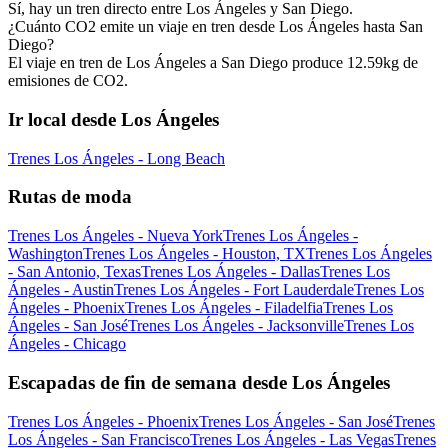
Sí, hay un tren directo entre Los Ángeles y San Diego.
¿Cuánto CO2 emite un viaje en tren desde Los Ángeles hasta San
Diego?
El viaje en tren de Los Ángeles a San Diego produce 12.59kg de
emisiones de CO2.
Ir local desde Los Ángeles
Trenes Los Ángeles - Long Beach
Rutas de moda
Trenes Los Ángeles - Nueva York
Trenes Los Ángeles -
Washington
Trenes Los Ángeles - Houston, TX
Trenes Los Ángeles
- San Antonio, Texas
Trenes Los Ángeles - Dallas
Trenes Los
Ángeles - Austin
Trenes Los Ángeles - Fort Lauderdale
Trenes Los
Ángeles - Phoenix
Trenes Los Ángeles - Filadelfia
Trenes Los
Ángeles - San José
Trenes Los Ángeles - Jacksonville
Trenes Los
Ángeles - Chicago
Escapadas de fin de semana desde Los Ángeles
Trenes Los Ángeles - Phoenix
Trenes Los Ángeles - San José
Trenes
Los Ángeles - San Francisco
Trenes Los Ángeles - Las Vegas
Trenes