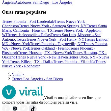
Ángeles
Autobuses San Diego - Los Ángeles
Otras rutas populares
Trenes Phoenix - Fort Lauderdale
Trenes Nueva York -
Charleston
Trenes Nueva York - Saratoga Springs, NY
Trenes Santa
María, California - Houston, TX
Trenes Nueva York - Appleton,
WI
Trenes Jacksonville - Dallas
Trenes San Luis, Missouri - San
Antonio, Texas
Trenes Nueva York - Port Henry, NY
Trenes Bangor,
ME - Nueva York
Trenes Phoenix - Fayetteville, NC
Trenes Tacoma,
WA - Nueva York
Trenes Oakland - Fresno
Trenes Phoenix -
Pittsburgh
Trenes Houston, TX - Nueva York
Trenes Houston, TX -
Oakland
Trenes Nueva York - New Haven
Trenes Utica, NY - Nueva
York
Trenes Killeen, TX - Dallas
Trenes Phoenix - Filadelfia
Trenes
Nueva York - Rochester
Virail
>
Trenes Los Ángeles - San Diego
Virail es una plataforma en línea que
compara todas las rutas disponibles para su viaje.