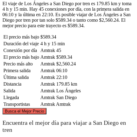
El viaje de Los Ángeles a San Diego por tren es 179.85 km y toma
4 h y 15 min. Hay 45 conexiones por día, con la primera salida en
06:10 y la última en 22:10. Es posible viajar de Los Ángeles a San
Diego por tren por tan solo $589.34 o tanto como $2,560.24. El
mejor precio para este trayecto es $589.34.
El precio más bajo
$589.34
Duración del viaje
4 h y 15 min
Conexión por día
Amtrak
45
El precio más bajo
Amtrak
$589.34
Precio más alto
Amtrak
$2,560.24
Primera salida
Amtrak
06:10
Última salida
Amtrak
22:10
Distancia
Amtrak
179.85 km
Salida
Amtrak
Los Ángeles
Llegada
Amtrak
San Diego
Transportistas
Amtrak
Amtrak
©
CARTO
, ©
OpenStreetMap
contributors
Busca el Mejor Precio
Los Angeles, CA
Encuentra el mejor día para viajar a San Diego en
tren