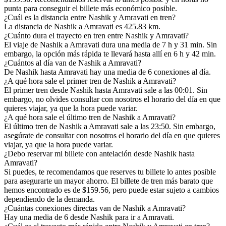
punta para conseguir el billete más económico posible.
¿Cuál es la distancia entre Nashik y Amravati en tren?
La distancia de Nashik a Amravati es 425.83 km.
¿Cuánto dura el trayecto en tren entre Nashik y Amravati?
El viaje de Nashik a Amravati dura una media de 7 h y 31 min. Sin
embargo, la opción más rápida te llevará hasta allí en 6 h y 42 min.
¿Cuántos al día van de Nashik a Amravati?
De Nashik hasta Amravati hay una media de 6 conexiones al día.
¿A qué hora sale el primer tren de Nashik a Amravati?
El primer tren desde Nashik hasta Amravati sale a las 00:01. Sin
embargo, no olvides consultar con nosotros el horario del día en que
quieres viajar, ya que la hora puede variar.
¿A qué hora sale el último tren de Nashik a Amravati?
El último tren de Nashik a Amravati sale a las 23:50. Sin embargo,
asegúrate de consultar con nosotros el horario del día en que quieres
viajar, ya que la hora puede variar.
¿Debo reservar mi billete con antelación desde Nashik hasta
Amravati?
Si puedes, te recomendamos que reserves tu billete lo antes posible
para asegurarte un mayor ahorro. El billete de tren más barato que
hemos encontrado es de $159.56, pero puede estar sujeto a cambios
dependiendo de la demanda.
¿Cuántas conexiones directas van de Nashik a Amravati?
Hay una media de 6 desde Nashik para ir a Amravati.