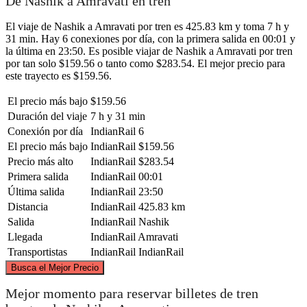
De Nashik a Amravati en tren
El viaje de Nashik a Amravati por tren es 425.83 km y toma 7 h y
31 min. Hay 6 conexiones por día, con la primera salida en 00:01 y
la última en 23:50. Es posible viajar de Nashik a Amravati por tren
por tan solo $159.56 o tanto como $283.54. El mejor precio para
este trayecto es $159.56.
El precio más bajo
$159.56
Duración del viaje
7 h y 31 min
Conexión por día
IndianRail
6
El precio más bajo
IndianRail
$159.56
Precio más alto
IndianRail
$283.54
Primera salida
IndianRail
00:01
Última salida
IndianRail
23:50
Distancia
IndianRail
425.83 km
Salida
IndianRail
Nashik
Llegada
IndianRail
Amravati
Transportistas
IndianRail
IndianRail
©
CARTO
, ©
OpenStreetMap
contributors
Busca el Mejor Precio
Mejor momento para reservar billetes de tren