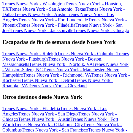
Trenes Nueva York - Washington
Trenes Nueva York - Houston,
TX
Trenes Nueva York - San Antonio, Texas
Trenes Nueva York -
Dallas
Trenes Nueva York - Austin
Trenes Nueva York - Los
Ángeles
Trenes Nueva York - Fort Lauderdale
Trenes Nueva York -
Phoenix
Trenes Nueva York - Filadelfia
Trenes Nueva York - San
José
Trenes Nueva York - Jacksonville
Trenes Nueva York - Chicago
Escapadas de fin de semana desde Nueva York
Trenes Nueva York - Raleigh
Trenes Nueva York - Columbus
Trenes
Nueva York - Pittsburgh
Trenes Nueva York - Boston,
Massachusetts
Trenes Nueva York - Norfolk, VA
Trenes Nueva York
- Winston-Salem, NC
Trenes Nueva York - Manchester, Nuevo
Hampshire
Trenes Nueva York - Richmond, VA
Trenes Nueva York -
Rochester
Trenes Nueva York - Detroit
Trenes Nueva York -
Roanoke, VA
Trenes Nueva York - Cleveland
Otros destinos desde Nueva York
Trenes Nueva York - Filadelfia
Trenes Nueva York - Los
Ángeles
Trenes Nueva York - San Diego
Trenes Nueva York -
Chicago
Trenes Nueva York - Austin
Trenes Nueva York - Fort
Worth
Trenes Nueva York - Oklahoma City
Trenes Nueva York -
Columbus
Trenes Nueva York - San Francisco
Trenes Nueva York -