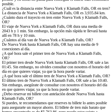
posible.
¿Cuál es la distancia entre Nueva York y Klamath Falls, OR en tren?
La distancia de Nueva York a Klamath Falls, OR es 3,935.84 km.
¿Cuánto dura el trayecto en tren entre Nueva York y Klamath Falls,
OR?
El viaje de Nueva York a Klamath Falls, OR dura una media de
2043 h y 1 min. Sin embargo, la opción más rápida te llevará hasta
allí en 78 h y 10 min.
¿Cuántos al día van de Nueva York a Klamath Falls, OR?
De Nueva York hasta Klamath Falls, OR hay una media de 9
conexiones al día.
¿A qué hora sale el primer tren de Nueva York a Klamath Falls,
OR?
El primer tren desde Nueva York hasta Klamath Falls, OR sale a las
01:45. Sin embargo, no olvides consultar con nosotros el horario del
día en que quieres viajar, ya que la hora puede variar.
¿A qué hora sale el último tren de Nueva York a Klamath Falls, OR?
El último tren de Nueva York a Klamath Falls, OR sale a las 10:40.
Sin embargo, asegúrate de consultar con nosotros el horario del día
en que quieres viajar, ya que la hora puede variar.
¿Debo reservar mi billete con antelación desde Nueva York hasta
Klamath Falls, OR?
Si puedes, te recomendamos que reserves tu billete lo antes posible
para asegurarte un mayor ahorro. El billete de tren más barato que
hemos encontrado es de $5,763.86, pero puede estar sujeto a