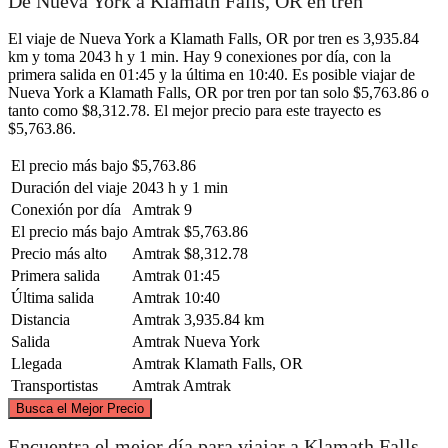
De Nueva York a Klamath Falls, OR en tren
El viaje de Nueva York a Klamath Falls, OR por tren es 3,935.84
km y toma 2043 h y 1 min. Hay 9 conexiones por día, con la
primera salida en 01:45 y la última en 10:40. Es posible viajar de
Nueva York a Klamath Falls, OR por tren por tan solo $5,763.86 o
tanto como $8,312.78. El mejor precio para este trayecto es
$5,763.86.
El precio más bajo
$5,763.86
Duración del viaje
2043 h y 1 min
Conexión por día
Amtrak
9
El precio más bajo
Amtrak
$5,763.86
Precio más alto
Amtrak
$8,312.78
Primera salida
Amtrak
01:45
Última salida
Amtrak
10:40
Distancia
Amtrak
3,935.84 km
Salida
Amtrak
Nueva York
Llegada
Amtrak
Klamath Falls, OR
Transportistas
Amtrak
Amtrak
©
CARTO
, ©
OpenStreetMap
contributors
Busca el Mejor Precio
Encuentra el mejor día para viajar a Klamath Falls,