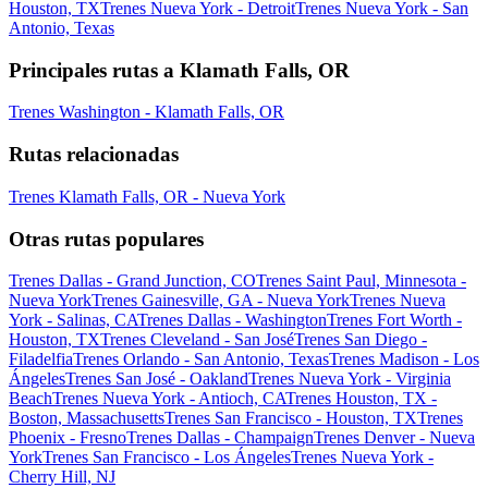
Houston, TX
Trenes Nueva York - Detroit
Trenes Nueva York - San
Antonio, Texas
Principales rutas a Klamath Falls, OR
Trenes Washington - Klamath Falls, OR
Rutas relacionadas
Trenes Klamath Falls, OR - Nueva York
Otras rutas populares
Trenes Dallas - Grand Junction, CO
Trenes Saint Paul, Minnesota -
Nueva York
Trenes Gainesville, GA - Nueva York
Trenes Nueva
York - Salinas, CA
Trenes Dallas - Washington
Trenes Fort Worth -
Houston, TX
Trenes Cleveland - San José
Trenes San Diego -
Filadelfia
Trenes Orlando - San Antonio, Texas
Trenes Madison - Los
Ángeles
Trenes San José - Oakland
Trenes Nueva York - Virginia
Beach
Trenes Nueva York - Antioch, CA
Trenes Houston, TX -
Boston, Massachusetts
Trenes San Francisco - Houston, TX
Trenes
Phoenix - Fresno
Trenes Dallas - Champaign
Trenes Denver - Nueva
York
Trenes San Francisco - Los Ángeles
Trenes Nueva York -
Cherry Hill, NJ