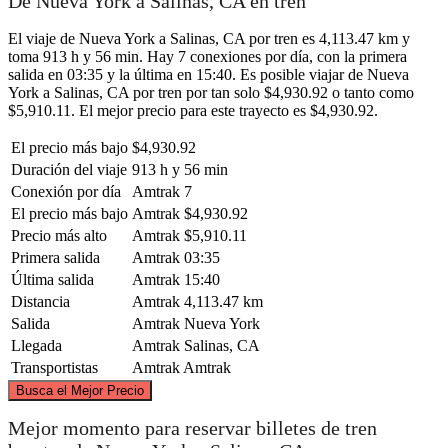
De Nueva York a Salinas, CA en tren
El viaje de Nueva York a Salinas, CA por tren es 4,113.47 km y
toma 913 h y 56 min. Hay 7 conexiones por día, con la primera
salida en 03:35 y la última en 15:40. Es posible viajar de Nueva
York a Salinas, CA por tren por tan solo $4,930.92 o tanto como
$5,910.11. El mejor precio para este trayecto es $4,930.92.
El precio más bajo
$4,930.92
Duración del viaje
913 h y 56 min
Conexión por día
Amtrak
7
El precio más bajo
Amtrak
$4,930.92
Precio más alto
Amtrak
$5,910.11
Primera salida
Amtrak
03:35
Última salida
Amtrak
15:40
Distancia
Amtrak
4,113.47 km
Salida
Amtrak
Nueva York
Llegada
Amtrak
Salinas, CA
Transportistas
Amtrak
Amtrak
©
CARTO
, ©
OpenStreetMap
contributors
Busca el Mejor Precio
Mejor momento para reservar billetes de tren