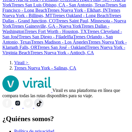
York
Trenes San Luis Obispo, CA - San Antonio, Texas
Trenes San
Francisco - Long Beach
Trenes Nueva York - Elkhart, IN
Trenes
Nueva York - Billings, MT
Trenes Oakland - Long Beach
Trenes
Dallas - Grand Junction, CO
Trenes Saint Paul, Minnesota - Nueva
York
Trenes Gainesville, GA - Nueva York
Trenes Dallas -
Washington
Trenes Fort Worth - Houston, TX
Trenes Cleveland -
San José
Trenes San Diego - Filadelfia
Trenes Orlando - San
Antonio, Texas
Trenes Madison - Los Ángeles
Trenes Nueva York -
Klamath Falls, OR
Trenes San José - Oakland
Trenes Nueva York -
Virginia Beach
Trenes Nueva York - Antioch, CA
Virail
>
Trenes Nueva York - Salinas, CA
Virail es una plataforma en línea que
compara todas las rutas disponibles para su viaje.
¿Quiénes somos?
Política de privacidad