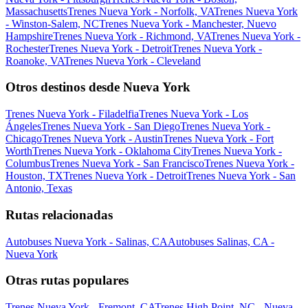
Massachusetts
Trenes Nueva York - Norfolk, VA
Trenes Nueva York
- Winston-Salem, NC
Trenes Nueva York - Manchester, Nuevo
Hampshire
Trenes Nueva York - Richmond, VA
Trenes Nueva York -
Rochester
Trenes Nueva York - Detroit
Trenes Nueva York -
Roanoke, VA
Trenes Nueva York - Cleveland
Otros destinos desde Nueva York
Trenes Nueva York - Filadelfia
Trenes Nueva York - Los
Ángeles
Trenes Nueva York - San Diego
Trenes Nueva York -
Chicago
Trenes Nueva York - Austin
Trenes Nueva York - Fort
Worth
Trenes Nueva York - Oklahoma City
Trenes Nueva York -
Columbus
Trenes Nueva York - San Francisco
Trenes Nueva York -
Houston, TX
Trenes Nueva York - Detroit
Trenes Nueva York - San
Antonio, Texas
Rutas relacionadas
Autobuses Nueva York - Salinas, CA
Autobuses Salinas, CA -
Nueva York
Otras rutas populares
Trenes Nueva York - Fremont, CA
Trenes High Point, NC - Nueva