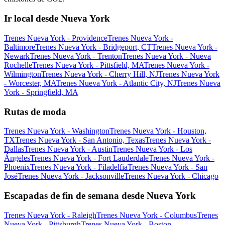
Ir local desde Nueva York
Trenes Nueva York - Providence
Trenes Nueva York -
Baltimore
Trenes Nueva York - Bridgeport, CT
Trenes Nueva York -
Newark
Trenes Nueva York - Trenton
Trenes Nueva York - Nueva
Rochelle
Trenes Nueva York - Pittsfield, MA
Trenes Nueva York -
Wilmington
Trenes Nueva York - Cherry Hill, NJ
Trenes Nueva York
- Worcester, MA
Trenes Nueva York - Atlantic City, NJ
Trenes Nueva
York - Springfield, MA
Rutas de moda
Trenes Nueva York - Washington
Trenes Nueva York - Houston,
TX
Trenes Nueva York - San Antonio, Texas
Trenes Nueva York -
Dallas
Trenes Nueva York - Austin
Trenes Nueva York - Los
Ángeles
Trenes Nueva York - Fort Lauderdale
Trenes Nueva York -
Phoenix
Trenes Nueva York - Filadelfia
Trenes Nueva York - San
José
Trenes Nueva York - Jacksonville
Trenes Nueva York - Chicago
Escapadas de fin de semana desde Nueva York
Trenes Nueva York - Raleigh
Trenes Nueva York - Columbus
Trenes
Nueva York - Pittsburgh
Trenes Nueva York - Boston,