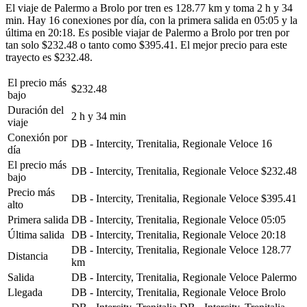
El viaje de Palermo a Brolo por tren es 128.77 km y toma 2 h y 34
min. Hay 16 conexiones por día, con la primera salida en 05:05 y la
última en 20:18. Es posible viajar de Palermo a Brolo por tren por
tan solo $232.48 o tanto como $395.41. El mejor precio para este
trayecto es $232.48.
El precio más
$232.48
bajo
Duración del
2 h y 34 min
viaje
Conexión por
DB - Intercity, Trenitalia, Regionale Veloce
16
día
El precio más
DB - Intercity, Trenitalia, Regionale Veloce
$232.48
bajo
Precio más
DB - Intercity, Trenitalia, Regionale Veloce
$395.41
alto
Primera salida
DB - Intercity, Trenitalia, Regionale Veloce
05:05
Última salida
DB - Intercity, Trenitalia, Regionale Veloce
20:18
DB - Intercity, Trenitalia, Regionale Veloce
128.77
Distancia
km
Salida
DB - Intercity, Trenitalia, Regionale Veloce
Palermo
Llegada
DB - Intercity, Trenitalia, Regionale Veloce
Brolo