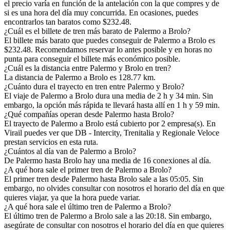
el precio varía en función de la antelación con la que compres y de
si es una hora del día muy concurrida. En ocasiones, puedes
encontrarlos tan baratos como $232.48.
¿Cuál es el billete de tren más barato de Palermo a Brolo?
El billete más barato que puedes conseguir de Palermo a Brolo es
$232.48. Recomendamos reservar lo antes posible y en horas no
punta para conseguir el billete más económico posible.
¿Cuál es la distancia entre Palermo y Brolo en tren?
La distancia de Palermo a Brolo es 128.77 km.
¿Cuánto dura el trayecto en tren entre Palermo y Brolo?
El viaje de Palermo a Brolo dura una media de 2 h y 34 min. Sin
embargo, la opción más rápida te llevará hasta allí en 1 h y 59 min.
¿Qué compañías operan desde Palermo hasta Brolo?
El trayecto de Palermo a Brolo está cubierto por 2 empresa(s). En
Virail puedes ver que DB - Intercity, Trenitalia y Regionale Veloce
prestan servicios en esta ruta.
¿Cuántos al día van de Palermo a Brolo?
De Palermo hasta Brolo hay una media de 16 conexiones al día.
¿A qué hora sale el primer tren de Palermo a Brolo?
El primer tren desde Palermo hasta Brolo sale a las 05:05. Sin
embargo, no olvides consultar con nosotros el horario del día en que
quieres viajar, ya que la hora puede variar.
¿A qué hora sale el último tren de Palermo a Brolo?
El último tren de Palermo a Brolo sale a las 20:18. Sin embargo,
asegúrate de consultar con nosotros el horario del día en que quieres