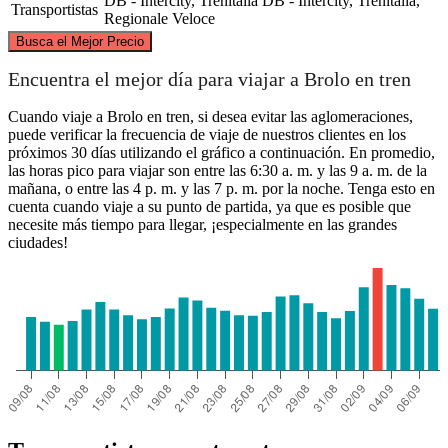
DB - Intercity, Trenitalia
DB - Intercity, Trenitalia,
Transportistas
Regionale Veloce
©
CARTO
, ©
OpenStreetMap
contributors
Busca el Mejor Precio
Encuentra el mejor día para viajar a Brolo en tren
Cuando viaje a Brolo en tren, si desea evitar las aglomeraciones,
puede verificar la frecuencia de viaje de nuestros clientes en los
próximos 30 días utilizando el gráfico a continuación. En promedio,
Brolo
las horas pico para viajar son entre las 6:30 a. m. y las 9 a. m. de la
Palermo
mañana, o entre las 4 p. m. y las 7 p. m. por la noche. Tenga esto en
cuenta cuando viaje a su punto de partida, ya que es posible que
necesite más tiempo para llegar, ¡especialmente en las grandes
ciudades!