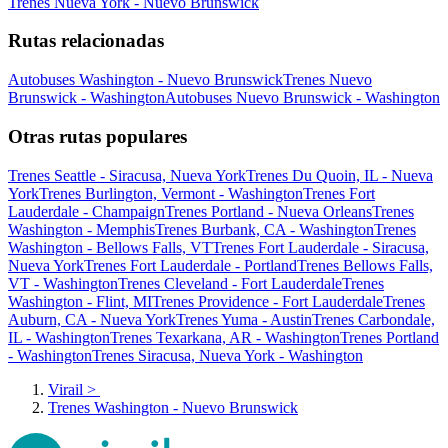
Trenes Nueva York - Nuevo Brunswick
Rutas relacionadas
Autobuses Washington - Nuevo Brunswick
Trenes Nuevo
Brunswick - Washington
Autobuses Nuevo Brunswick - Washington
Otras rutas populares
Trenes Seattle - Siracusa, Nueva York
Trenes Du Quoin, IL - Nueva
York
Trenes Burlington, Vermont - Washington
Trenes Fort
Lauderdale - Champaign
Trenes Portland - Nueva Orleans
Trenes
Washington - Memphis
Trenes Burbank, CA - Washington
Trenes
Washington - Bellows Falls, VT
Trenes Fort Lauderdale - Siracusa,
Nueva York
Trenes Fort Lauderdale - Portland
Trenes Bellows Falls,
VT - Washington
Trenes Cleveland - Fort Lauderdale
Trenes
Washington - Flint, MI
Trenes Providence - Fort Lauderdale
Trenes
Auburn, CA - Nueva York
Trenes Yuma - Austin
Trenes Carbondale,
IL - Washington
Trenes Texarkana, AR - Washington
Trenes Portland
- Washington
Trenes Siracusa, Nueva York - Washington
Virail
>
Trenes Washington - Nuevo Brunswick