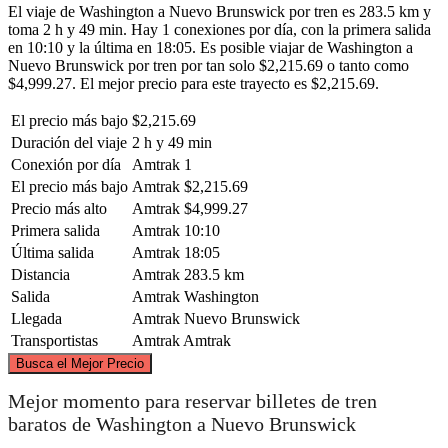
El viaje de Washington a Nuevo Brunswick por tren es 283.5 km y
toma 2 h y 49 min. Hay 1 conexiones por día, con la primera salida
en 10:10 y la última en 18:05. Es posible viajar de Washington a
Nuevo Brunswick por tren por tan solo $2,215.69 o tanto como
$4,999.27. El mejor precio para este trayecto es $2,215.69.
El precio más bajo
$2,215.69
Duración del viaje
2 h y 49 min
Conexión por día
Amtrak
1
El precio más bajo
Amtrak
$2,215.69
Precio más alto
Amtrak
$4,999.27
Primera salida
Amtrak
10:10
Última salida
Amtrak
18:05
Distancia
Amtrak
283.5 km
Salida
Amtrak
Washington
Llegada
Amtrak
Nuevo Brunswick
Transportistas
Amtrak
Amtrak
©
CARTO
, ©
OpenStreetMap
contributors
Busca el Mejor Precio
New Brunswick, NJ
Mejor momento para reservar billetes de tren
baratos de Washington a Nuevo Brunswick