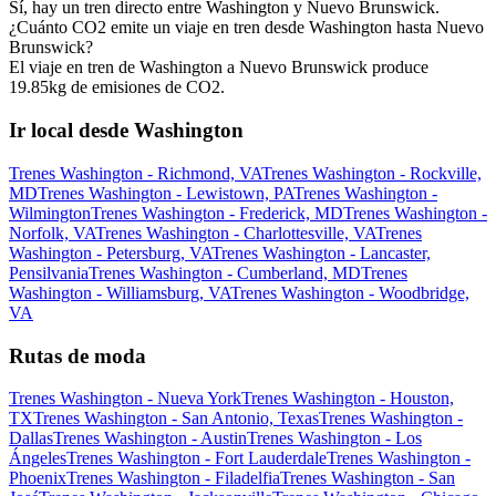
Sí, hay un tren directo entre Washington y Nuevo Brunswick.
¿Cuánto CO2 emite un viaje en tren desde Washington hasta Nuevo
Brunswick?
El viaje en tren de Washington a Nuevo Brunswick produce
19.85kg de emisiones de CO2.
Ir local desde Washington
Trenes Washington - Richmond, VA
Trenes Washington - Rockville,
MD
Trenes Washington - Lewistown, PA
Trenes Washington -
Wilmington
Trenes Washington - Frederick, MD
Trenes Washington -
Norfolk, VA
Trenes Washington - Charlottesville, VA
Trenes
Washington - Petersburg, VA
Trenes Washington - Lancaster,
Pensilvania
Trenes Washington - Cumberland, MD
Trenes
Washington - Williamsburg, VA
Trenes Washington - Woodbridge,
VA
Rutas de moda
Trenes Washington - Nueva York
Trenes Washington - Houston,
TX
Trenes Washington - San Antonio, Texas
Trenes Washington -
Dallas
Trenes Washington - Austin
Trenes Washington - Los
Ángeles
Trenes Washington - Fort Lauderdale
Trenes Washington -
Phoenix
Trenes Washington - Filadelfia
Trenes Washington - San