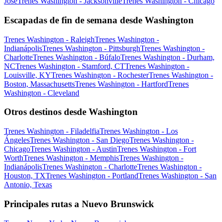
José
Trenes Washington - Jacksonville
Trenes Washington - Chicago
Escapadas de fin de semana desde Washington
Trenes Washington - Raleigh
Trenes Washington -
Indianápolis
Trenes Washington - Pittsburgh
Trenes Washington -
Charlotte
Trenes Washington - Búfalo
Trenes Washington - Durham,
NC
Trenes Washington - Stamford, CT
Trenes Washington -
Louisville, KY
Trenes Washington - Rochester
Trenes Washington -
Boston, Massachusetts
Trenes Washington - Hartford
Trenes
Washington - Cleveland
Otros destinos desde Washington
Trenes Washington - Filadelfia
Trenes Washington - Los
Ángeles
Trenes Washington - San Diego
Trenes Washington -
Chicago
Trenes Washington - Austin
Trenes Washington - Fort
Worth
Trenes Washington - Memphis
Trenes Washington -
Indianápolis
Trenes Washington - Charlotte
Trenes Washington -
Houston, TX
Trenes Washington - Portland
Trenes Washington - San
Antonio, Texas
Principales rutas a Nuevo Brunswick