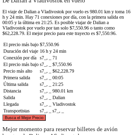
De Dalian a Vladivostok en vuelo
El viaje de Dalian a Vladivostok por vuelo es 980.01 km y toma 16
h y 24 min. Hay 71 conexiones por día, con la primera salida en
00:05 y la última en 21:25. Es posible viajar de Dalian a
Vladivostok por vuelo por tan solo $7,550.96 o tanto como
$62,228.79. El mejor precio para este trayecto es $7,550.96.
El precio más bajo
$7,550.96
Duración del viaje
16 h y 24 min
Conexión por día
s7_, _
71
El precio más bajo
s7_, _
$7,550.96
Precio más alto
s7_, _
$62,228.79
Primera salida
s7_, _
00:05
Última salida
s7_, _
21:25
Distancia
s7_, _
980.01 km
Salida
s7_, _
Dalian
Llegada
s7_, _
Vladivostok
Transportistas
s7_, _
s7_, _
©
CARTO
, ©
OpenStreetMap
contributors
Busca el Mejor Precio
Mejor momento para reservar billetes de avión
Vladivostok