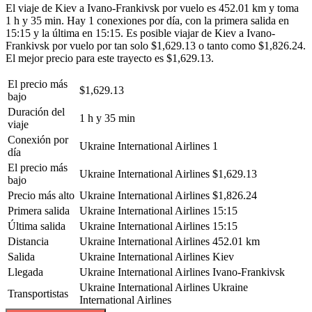
El viaje de Kiev a Ivano-Frankivsk por vuelo es 452.01 km y toma
1 h y 35 min. Hay 1 conexiones por día, con la primera salida en
15:15 y la última en 15:15. Es posible viajar de Kiev a Ivano-
Frankivsk por vuelo por tan solo $1,629.13 o tanto como $1,826.24.
El mejor precio para este trayecto es $1,629.13.
El precio más
$1,629.13
bajo
Duración del
1 h y 35 min
viaje
Conexión por
Ukraine International Airlines
1
día
El precio más
Ukraine International Airlines
$1,629.13
bajo
Precio más alto
Ukraine International Airlines
$1,826.24
Primera salida
Ukraine International Airlines
15:15
Última salida
Ukraine International Airlines
15:15
Distancia
Ukraine International Airlines
452.01 km
Salida
Ukraine International Airlines
Kiev
Llegada
Ukraine International Airlines
Ivano-Frankivsk
Ukraine International Airlines
Ukraine
Transportistas
International Airlines
©
CARTO
, ©
OpenStreetMap
contributors