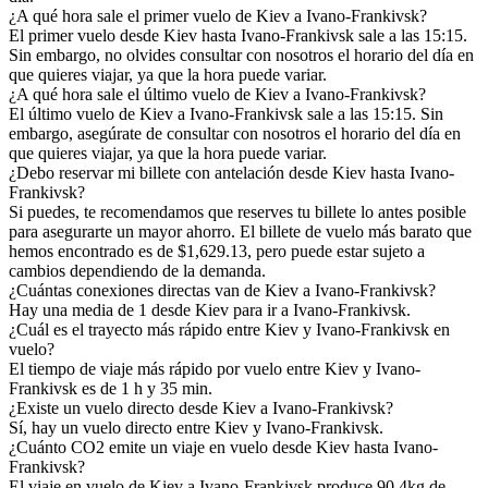
¿A qué hora sale el primer vuelo de Kiev a Ivano-Frankivsk?
El primer vuelo desde Kiev hasta Ivano-Frankivsk sale a las 15:15.
Sin embargo, no olvides consultar con nosotros el horario del día en
que quieres viajar, ya que la hora puede variar.
¿A qué hora sale el último vuelo de Kiev a Ivano-Frankivsk?
El último vuelo de Kiev a Ivano-Frankivsk sale a las 15:15. Sin
embargo, asegúrate de consultar con nosotros el horario del día en
que quieres viajar, ya que la hora puede variar.
¿Debo reservar mi billete con antelación desde Kiev hasta Ivano-
Frankivsk?
Si puedes, te recomendamos que reserves tu billete lo antes posible
para asegurarte un mayor ahorro. El billete de vuelo más barato que
hemos encontrado es de $1,629.13, pero puede estar sujeto a
cambios dependiendo de la demanda.
¿Cuántas conexiones directas van de Kiev a Ivano-Frankivsk?
Hay una media de 1 desde Kiev para ir a Ivano-Frankivsk.
¿Cuál es el trayecto más rápido entre Kiev y Ivano-Frankivsk en
vuelo?
El tiempo de viaje más rápido por vuelo entre Kiev y Ivano-
Frankivsk es de 1 h y 35 min.
¿Existe un vuelo directo desde Kiev a Ivano-Frankivsk?
Sí, hay un vuelo directo entre Kiev y Ivano-Frankivsk.
¿Cuánto CO2 emite un viaje en vuelo desde Kiev hasta Ivano-
Frankivsk?
El viaje en vuelo de Kiev a Ivano-Frankivsk produce 90.4kg de